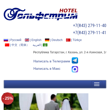
+7(843) 279-11-40
+7(843) 279-11-41
|
Русский
|
English
|
Deutsch
|
Türkçe
|
中文（简体）
العربية
|
Республика Татарстан, г. Казань, ул. 2-я Азинская, 1г
Написать в Телеграмм
Написать в Макс
- 25%